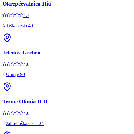
Okrepčevalnica Hiti
4.7
Trška cesta 49
Jelenov Greben
4.6
Olimje 90
Terme Olimia D.D.
4.6
Zdraviliška cesta 24