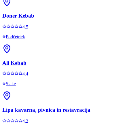
Doner Kebab
4.5
Podčetrtek
Ali Kebab
4.4
Slake
Lipa kavarna, pivnica in restavracija
4.2