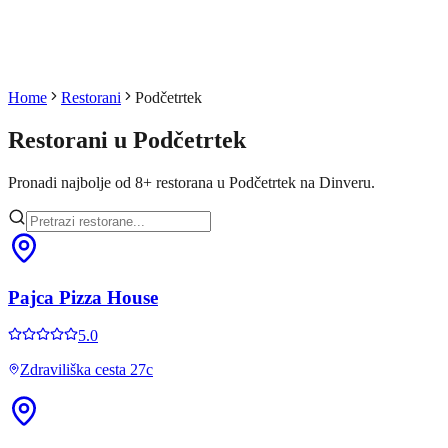
Home
Restorani
Podčetrtek
Restorani u
Podčetrtek
Pronadi najbolje od
8
+
restorana u
Podčetrtek
na Dinveru.
Pajca Pizza House
5.0
Zdraviliška cesta 27c