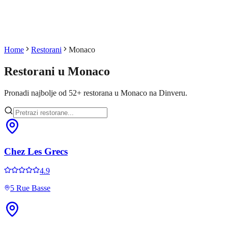
Home
Restorani
Monaco
Restorani u
Monaco
Pronadi najbolje od
52
+
restorana u
Monaco
na Dinveru.
Chez Les Grecs
4.9
5 Rue Basse