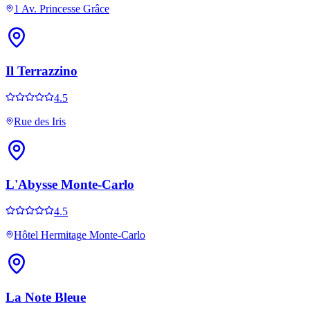
1 Av. Princesse Grâce
Il Terrazzino
4.5
Rue des Iris
L'Abysse Monte-Carlo
4.5
Hôtel Hermitage Monte-Carlo
La Note Bleue